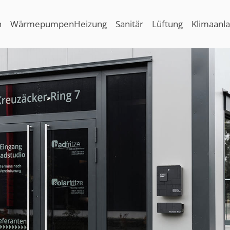
n
Wärmepumpen
Heizung
Sanitär
Lüftung
Klimaanl